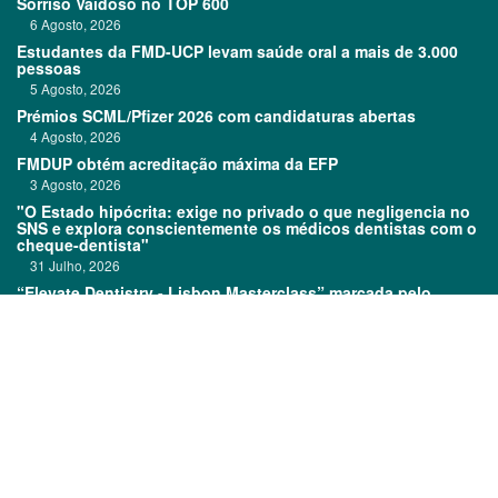
Sorriso Vaidoso no TOP 600
6 Agosto, 2026
Estudantes da FMD-UCP levam saúde oral a mais de 3.000
pessoas
5 Agosto, 2026
Prémios SCML/Pfizer 2026 com candidaturas abertas
4 Agosto, 2026
FMDUP obtém acreditação máxima da EFP
3 Agosto, 2026
"O Estado hipócrita: exige no privado o que negligencia no
SNS e explora conscientemente os médicos dentistas com o
cheque-dentista"
31 Julho, 2026
“Elevate Dentistry - Lisbon Masterclass” marcada pelo
sucesso
31 Julho, 2026
Links:
Prémios DentalPro
Classificados
TOP 600
Ficha técnica
Quem é Quem
Estatuto editorial