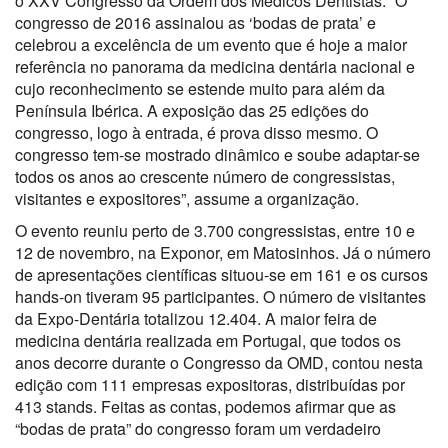
o XXV Congresso da Ordem dos Médicos Dentistas. “O
congresso de 2016 assinalou as ‘bodas de prata’ e
celebrou a excelência de um evento que é hoje a maior
referência no panorama da medicina dentária nacional e
cujo reconhecimento se estende muito para além da
Península Ibérica. A exposição das 25 edições do
congresso, logo à entrada, é prova disso mesmo. O
congresso tem-se mostrado dinâmico e soube adaptar-se
todos os anos ao crescente número de congressistas,
visitantes e expositores”, assume a organização.
O evento reuniu perto de 3.700 congressistas, entre 10 e
12 de novembro, na Exponor, em Matosinhos. Já o número
de apresentações científicas situou-se em 161 e os cursos
hands-on tiveram 95 participantes. O número de visitantes
da Expo-Dentária totalizou 12.404. A maior feira de
medicina dentária realizada em Portugal, que todos os
anos decorre durante o Congresso da OMD, contou nesta
edição com 111 empresas expositoras, distribuídas por
413 stands. Feitas as contas, podemos afirmar que as
“bodas de prata” do congresso foram um verdadeiro