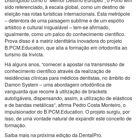
Distinguido como o “Melhor Destino Europeu”, o Porto tem
sido referenciado, à escala global, como um destino de
eleição nas rotas turísticas internacionais. Esta metrópole
– detentora de uma paisagem sublime e de um espólio
artístico e cultural inigualável – tem-se afirmado,
igualmente, como um palco do conhecimento científico.
Prova disso é a matriz identitária inovadora do projeto
B.PCM.Education, que alia a formação em ortodontia ao
turismo da Invicta.
Há alguns anos, “comecei a apostar na transmissão de
conhecimento científico através da realização de
residências clínicas para médicos dentistas, no âmbito do
Damon System – uma abordagem ortodôntica de
vanguarda que recorre à utilização de brackets
autoligáveis, dispensando, assim, a utilização de elásticos
e de bandas metálicas”, afirma Pedro Costa Monteiro, o
impulsionador do B.PCM.Education. O projeto surgiu, por
isso, de uma vontade natural de expandir este conceito de
formação.
Saiba mais na próxima edição da DentalPro.