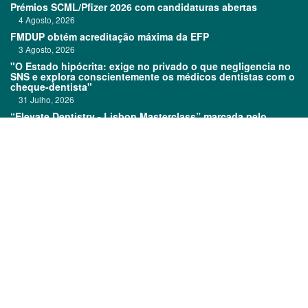
Prémios SCML/Pfizer 2026 com candidaturas abertas
4 Agosto, 2026
FMDUP obtém acreditação máxima da EFP
3 Agosto, 2026
"O Estado hipócrita: exige no privado o que negligencia no
SNS e explora conscientemente os médicos dentistas com o
cheque-dentista"
31 Julho, 2026
“Elevate Dentistry - Lisbon Masterclass” marcada pelo
sucesso
31 Julho, 2026
Links:
Prémios DentalPro
Classificados
TOP 600
Ficha técnica
Quem é Quem
Estatuto editorial
Assinatura
Política de privacidade
Media kit
Política de cookies