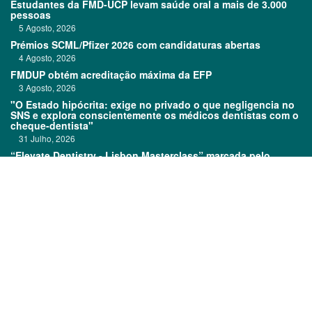
Estudantes da FMD-UCP levam saúde oral a mais de 3.000
pessoas
5 Agosto, 2026
Prémios SCML/Pfizer 2026 com candidaturas abertas
4 Agosto, 2026
FMDUP obtém acreditação máxima da EFP
3 Agosto, 2026
"O Estado hipócrita: exige no privado o que negligencia no
SNS e explora conscientemente os médicos dentistas com o
cheque-dentista"
31 Julho, 2026
“Elevate Dentistry - Lisbon Masterclass” marcada pelo
sucesso
31 Julho, 2026
Links:
Prémios DentalPro
Classificados
TOP 600
Ficha técnica
Quem é Quem
Estatuto editorial
Assinatura
Política de privacidade