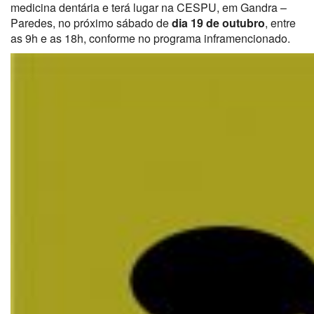
medicina dentária e terá lugar na CESPU, em Gandra –
Paredes, no próximo sábado de
dia 19 de outubro
, entre
as 9h e as 18h, conforme no programa inframencionado.