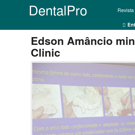
DentalPro
Revista
Ent
Edson Amâncio min
Clinic