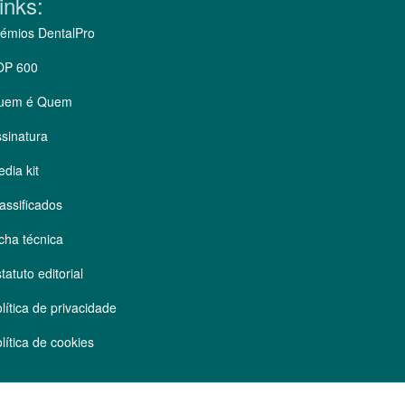
inks:
émios DentalPro
OP 600
uem é Quem
sinatura
dia kit
assificados
cha técnica
tatuto editorial
lítica de privacidade
lítica de cookies