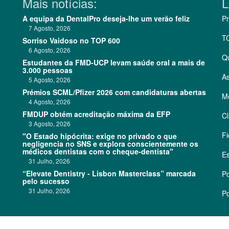
Mais notícias:
L
A equipa da DentalPro deseja-lhe um verão feliz
Pr
7 Agosto, 2026
T
Sorriso Vaidoso no TOP 600
6 Agosto, 2026
Q
Estudantes da FMD-UCP levam saúde oral a mais de
3.000 pessoas
As
5 Agosto, 2026
Prémios SCML/Pfizer 2026 com candidaturas abertas
Me
4 Agosto, 2026
FMDUP obtém acreditação máxima da EFP
Cl
3 Agosto, 2026
Fi
"O Estado hipócrita: exige no privado o que
negligencia no SNS e explora conscientemente os
médicos dentistas com o cheque-dentista"
Es
31 Julho, 2026
“Elevate Dentistry - Lisbon Masterclass” marcada
Po
pelo sucesso
31 Julho, 2026
Po
©
2026 CódigoPro