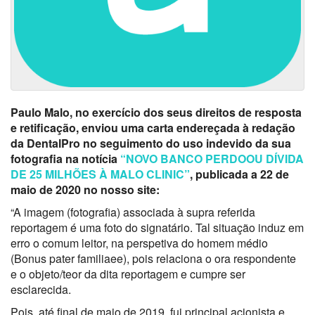
Paulo Malo, no exercício dos seus direitos de resposta
e retificação, enviou uma carta endereçada à redação
da DentalPro no seguimento do uso indevido da sua
fotografia na notícia
“NOVO BANCO PERDOOU DÍVIDA
DE 25 MILHÕES À MALO CLINIC”
, publicada a 22 de
maio de 2020 no nosso site:
“A imagem (fotografia) associada à supra referida
reportagem é uma foto do signatário. Tal situação induz em
erro o comum leitor, na perspetiva do homem médio
(Bonus pater familiaee), pois relaciona o ora respondente
e o objeto/teor da dita reportagem e cumpre ser
esclarecida.
Pois, até final de maio de 2019, fui principal acionista e