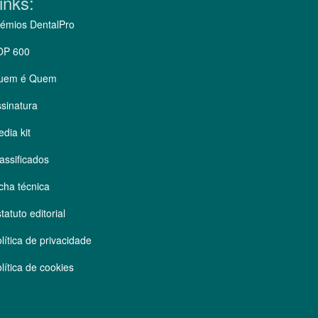
inks:
émios DentalPro
OP 600
uem é Quem
sinatura
dia kit
assificados
cha técnica
tatuto editorial
lítica de privacidade
lítica de cookies