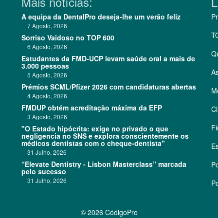
Mais notícias:
L
A equipa da DentalPro deseja-lhe um verão feliz
Pr
7 Agosto, 2026
T
Sorriso Vaidoso no TOP 600
6 Agosto, 2026
Q
Estudantes da FMD-UCP levam saúde oral a mais de
3.000 pessoas
As
5 Agosto, 2026
Prémios SCML/Pfizer 2026 com candidaturas abertas
Me
4 Agosto, 2026
FMDUP obtém acreditação máxima da EFP
Cl
3 Agosto, 2026
Fi
"O Estado hipócrita: exige no privado o que
negligencia no SNS e explora conscientemente os
médicos dentistas com o cheque-dentista"
Es
31 Julho, 2026
“Elevate Dentistry - Lisbon Masterclass” marcada
Po
pelo sucesso
31 Julho, 2026
Po
©
2026 CódigoPro