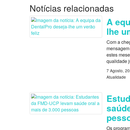
Notícias relacionadas
A equ
lhe u
Com a cheg
mensagem es
estes mese
qualidade 
7 Agosto, 2
Atualidade
Estu
saúde
pess
Os program