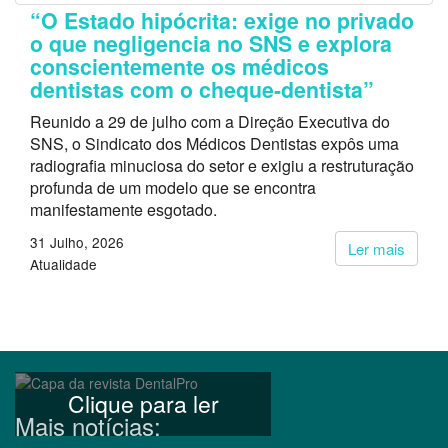
“O Estado hipócrita: exige no privado
o que negligencia no SNS e explora
conscientemente os médicos
dentistas com o cheque-dentista”
Reunido a 29 de julho com a Direção Executiva do
SNS, o Sindicato dos Médicos Dentistas expôs uma
radiografia minuciosa do setor e exigiu a restruturação
profunda de um modelo que se encontra
manifestamente esgotado.
31 Julho, 2026
Ler mais
Atualidade
Clique para ler
Mais notícias: