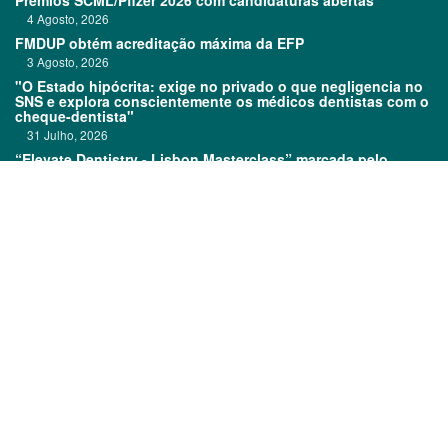
Prémios SCML/Pfizer 2026 com candidaturas abertas
4 Agosto, 2026
FMDUP obtém acreditação máxima da EFP
3 Agosto, 2026
"O Estado hipócrita: exige no privado o que negligencia no
SNS e explora conscientemente os médicos dentistas com o
cheque-dentista"
31 Julho, 2026
“Elevate Dentistry - Lisbon Masterclass” marcada pelo
sucesso
31 Julho, 2026
Links:
Prémios DentalPro
Classificados
TOP 600
Ficha técnica
Quem é Quem
Estatuto editorial
Assinatura
Política de privacidade
Media kit
Política de cookies