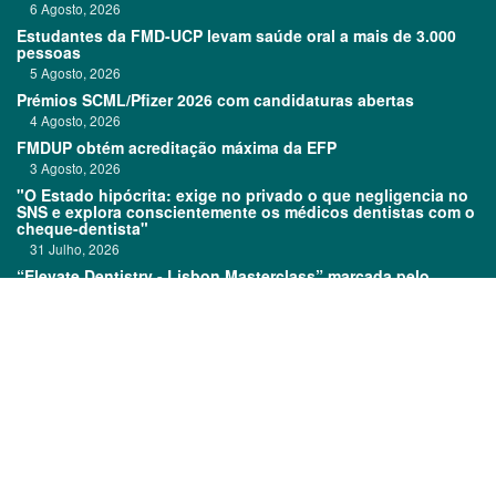
6 Agosto, 2026
Estudantes da FMD-UCP levam saúde oral a mais de 3.000
pessoas
5 Agosto, 2026
Prémios SCML/Pfizer 2026 com candidaturas abertas
4 Agosto, 2026
FMDUP obtém acreditação máxima da EFP
3 Agosto, 2026
"O Estado hipócrita: exige no privado o que negligencia no
SNS e explora conscientemente os médicos dentistas com o
cheque-dentista"
31 Julho, 2026
“Elevate Dentistry - Lisbon Masterclass” marcada pelo
sucesso
31 Julho, 2026
Links:
Prémios DentalPro
Classificados
TOP 600
Ficha técnica
Quem é Quem
Estatuto editorial