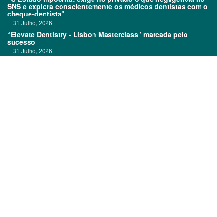
SNS e explora conscientemente os médicos dentistas com o
cheque-dentista"
31 Julho, 2026
“Elevate Dentistry - Lisbon Masterclass” marcada pelo
sucesso
31 Julho, 2026
Clitrofa no TOP 600
30 Julho, 2026
Links:
Prémios DentalPro
Classificados
TOP 600
Ficha técnica
Quem é Quem
Estatuto editorial
Assinatura
Política de privacidade
Media kit
Política de cookies
©
2026 CódigoPro