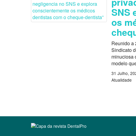
priva
SNS e
os mé
chequ
Reunido a 
Sindicato 
minuciosa d
modelo que
31 Julho, 20
Atualidade
Clique para ler