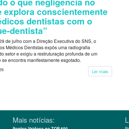
do o que negligencia no
 explora conscientemente
dicos dentistas com o
e-dentista”
29 de julho com a Direção Executiva do SNS, o
dos Médicos Dentistas expôs uma radiografia
o setor e exigiu a restruturação profunda de um
 se encontra manifestamente esgotado.
26
Ler mais
Mais notícias:
L
Sorriso Vaidoso no TOP 600
Pr