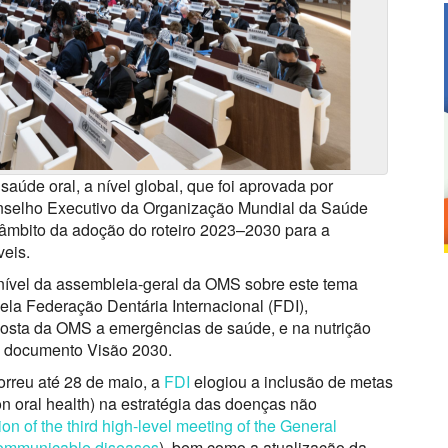
aúde oral, a nível global, que foi aprovada por
onselho Executivo da Organização Mundial da Saúde
 âmbito da adoção do roteiro 2023–2030 para a
veis.
o nível da assembleia-geral da OMS sobre este tema
la Federação Dentária Internacional (FDI),
osta da OMS a emergências de saúde, e na nutrição
eu documento Visão 2030.
rreu até 28 de maio, a
FDI
elogiou a inclusão de metas
 on oral health) na estratégia das doenças não
ion of the third high-level meeting of the General
-communicable diseases
), bem como a atualização da