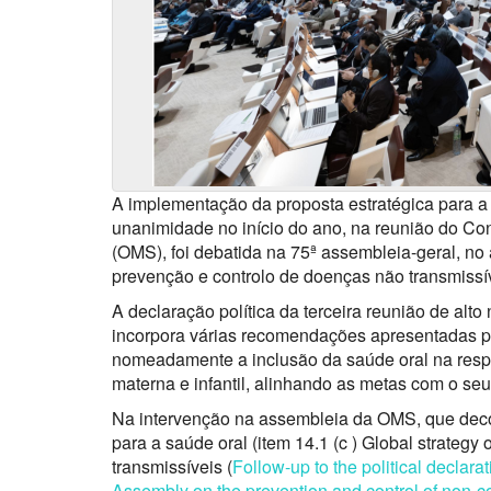
A implementação da proposta estratégica para a s
unanimidade no início do ano, na reunião do C
(OMS), foi debatida na 75ª assembleia-geral, no
prevenção e controlo de doenças não transmissí
A declaração política da terceira reunião de alt
incorpora várias recomendações apresentadas pe
nomeadamente a inclusão da saúde oral na resp
materna e infantil, alinhando as metas com o s
Na intervenção na assembleia da OMS, que deco
para a saúde oral (item 14.1 (c ) Global strategy
transmissíveis (
Follow-up to the political declarat
Assembly on the prevention and control of non