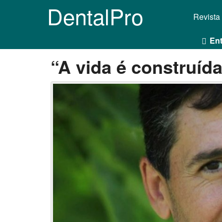
DentalPro
Revista
Ent
“A vida é construíd