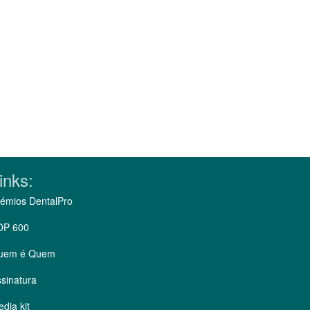
inks:
émios DentalPro
OP 600
uem é Quem
sinatura
dia kit