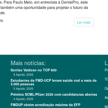
. Para Paulo Melo, em entrevista à DentalPro, este
também uma oportunidade para projetar o futuro da
ade.
26
Ler mais
Mais notícias:
L
Sorriso Vaidoso no TOP 600
Pr
6 Agosto, 2026
T
Estudantes da FMD-UCP levam saúde oral a mais de
3.000 pessoas
Q
5 Agosto, 2026
Prémios SCML/Pfizer 2026 com candidaturas abertas
As
4 Agosto, 2026
FMDUP obtém acreditação máxima da EFP
Me