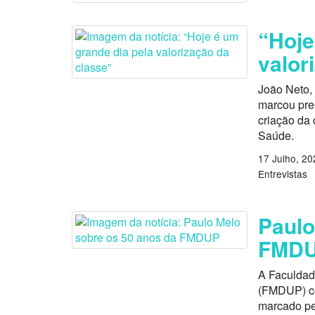
“Hoje
valor
João Neto, 
marcou pres
criação da 
Saúde.
17 Julho, 20
Entrevistas
Paulo
FMD
A Faculdad
(FMDUP) ce
marcado pe