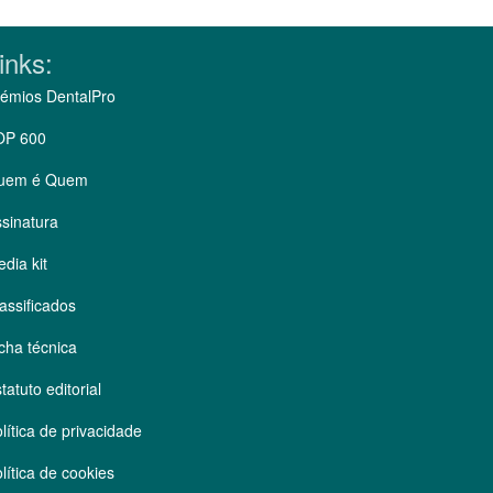
inks:
émios DentalPro
OP 600
uem é Quem
sinatura
dia kit
assificados
cha técnica
tatuto editorial
lítica de privacidade
lítica de cookies