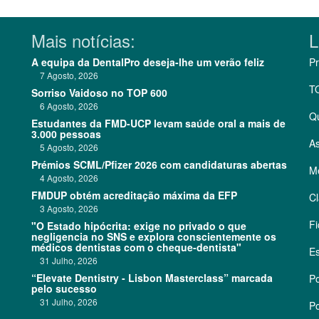
Mais notícias:
L
A equipa da DentalPro deseja-lhe um verão feliz
Pr
7 Agosto, 2026
T
Sorriso Vaidoso no TOP 600
6 Agosto, 2026
Q
Estudantes da FMD-UCP levam saúde oral a mais de
3.000 pessoas
As
5 Agosto, 2026
Prémios SCML/Pfizer 2026 com candidaturas abertas
Me
4 Agosto, 2026
FMDUP obtém acreditação máxima da EFP
Cl
3 Agosto, 2026
Fi
"O Estado hipócrita: exige no privado o que
negligencia no SNS e explora conscientemente os
médicos dentistas com o cheque-dentista"
Es
31 Julho, 2026
“Elevate Dentistry - Lisbon Masterclass” marcada
Po
pelo sucesso
31 Julho, 2026
Po