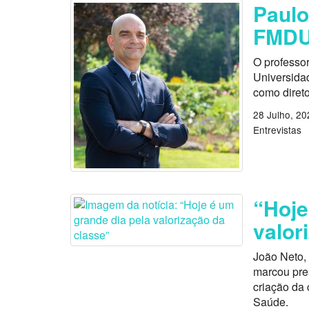
Paulo
FMD
O professo
Universida
como direto
28 Julho, 20
Entrevistas
“Hoje
valor
João Neto, 
marcou pres
criação da 
Saúde.