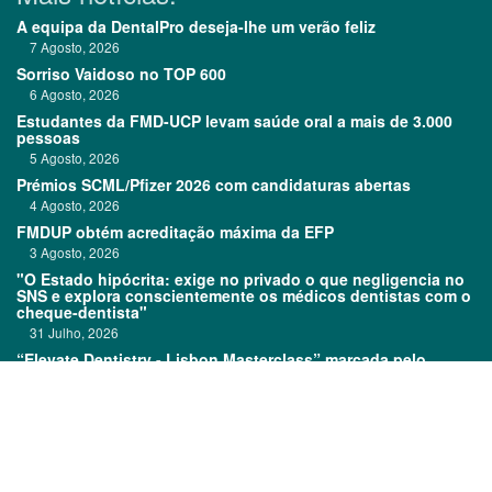
A equipa da DentalPro deseja-lhe um verão feliz
7 Agosto, 2026
Sorriso Vaidoso no TOP 600
6 Agosto, 2026
Estudantes da FMD-UCP levam saúde oral a mais de 3.000
pessoas
5 Agosto, 2026
Prémios SCML/Pfizer 2026 com candidaturas abertas
4 Agosto, 2026
FMDUP obtém acreditação máxima da EFP
3 Agosto, 2026
"O Estado hipócrita: exige no privado o que negligencia no
SNS e explora conscientemente os médicos dentistas com o
cheque-dentista"
31 Julho, 2026
“Elevate Dentistry - Lisbon Masterclass” marcada pelo
sucesso
31 Julho, 2026
Links:
Prémios DentalPro
Classificados