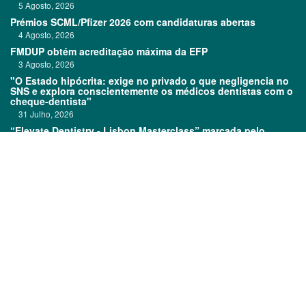
5 Agosto, 2026
Prémios SCML/Pfizer 2026 com candidaturas abertas
4 Agosto, 2026
FMDUP obtém acreditação máxima da EFP
3 Agosto, 2026
"O Estado hipócrita: exige no privado o que negligencia no
SNS e explora conscientemente os médicos dentistas com o
cheque-dentista"
31 Julho, 2026
“Elevate Dentistry - Lisbon Masterclass” marcada pelo
sucesso
31 Julho, 2026
Links:
Prémios DentalPro
Classificados
TOP 600
Ficha técnica
Quem é Quem
Estatuto editorial
Assinatura
Política de privacidade