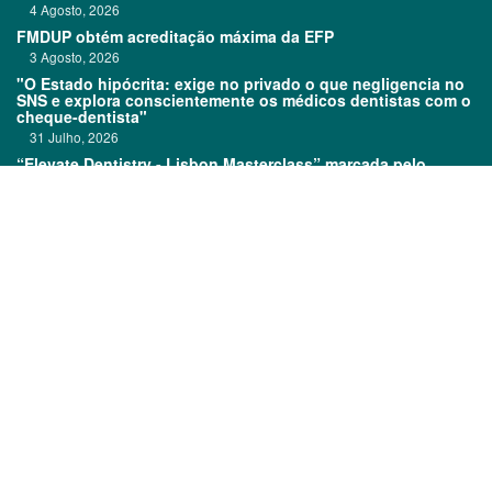
4 Agosto, 2026
FMDUP obtém acreditação máxima da EFP
3 Agosto, 2026
"O Estado hipócrita: exige no privado o que negligencia no
SNS e explora conscientemente os médicos dentistas com o
cheque-dentista"
31 Julho, 2026
“Elevate Dentistry - Lisbon Masterclass” marcada pelo
sucesso
31 Julho, 2026
Links:
Prémios DentalPro
Classificados
TOP 600
Ficha técnica
Quem é Quem
Estatuto editorial
Assinatura
Política de privacidade
Media kit
Política de cookies