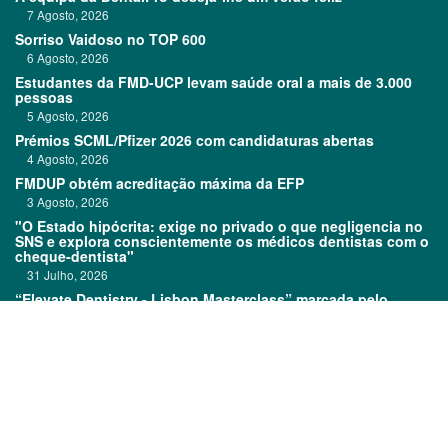
7 Agosto, 2026
Sorriso Vaidoso no TOP 600
6 Agosto, 2026
Estudantes da FMD-UCP levam saúde oral a mais de 3.000
pessoas
5 Agosto, 2026
Prémios SCML/Pfizer 2026 com candidaturas abertas
4 Agosto, 2026
FMDUP obtém acreditação máxima da EFP
3 Agosto, 2026
"O Estado hipócrita: exige no privado o que negligencia no
SNS e explora conscientemente os médicos dentistas com o
cheque-dentista"
31 Julho, 2026
“Elevate Dentistry - Lisbon Masterclass” marcada pelo
sucesso
31 Julho, 2026
Links:
Prémios DentalPro
Classificados
TOP 600
Ficha técnica