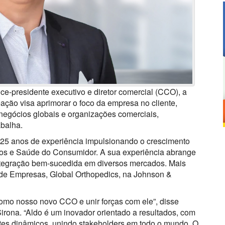
ce-presidente executivo e diretor comercial (CCO), a
eação visa aprimorar o foco da empresa no cliente,
negócios globais e organizações comerciais,
abalha.
e 25 anos de experiência impulsionando o crescimento
cos e Saúde do Consumidor. A sua experiência abrange
integração bem-sucedida em diversos mercados. Mais
de Empresas, Global Orthopedics, na Johnson &
como nosso novo CCO e unir forças com ele”, disse
irona. “Aldo é um inovador orientado a resultados, com
es dinâmicos, unindo stakeholders em todo o mundo. O