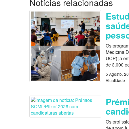
Notícias relacionadas
Estu
saúde
pess
Os program
Medicina D
UCP) já en
de 3.000 p
5 Agosto, 2
Atualidade
Prémi
candi
Os profissi
de apoio à