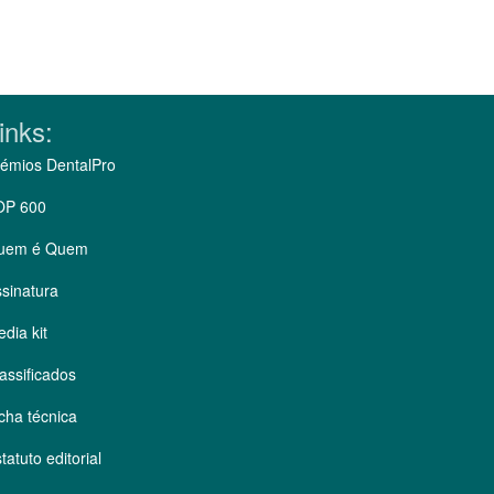
inks:
émios DentalPro
OP 600
uem é Quem
sinatura
dia kit
assificados
cha técnica
tatuto editorial