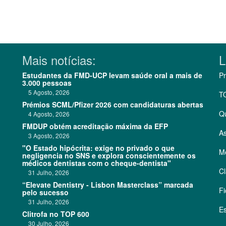
Mais notícias:
L
Estudantes da FMD-UCP levam saúde oral a mais de
Pr
3.000 pessoas
5 Agosto, 2026
T
Prémios SCML/Pfizer 2026 com candidaturas abertas
Q
4 Agosto, 2026
FMDUP obtém acreditação máxima da EFP
As
3 Agosto, 2026
"O Estado hipócrita: exige no privado o que
Me
negligencia no SNS e explora conscientemente os
médicos dentistas com o cheque-dentista"
Cl
31 Julho, 2026
“Elevate Dentistry - Lisbon Masterclass” marcada
Fi
pelo sucesso
31 Julho, 2026
Es
Clitrofa no TOP 600
30 Julho, 2026