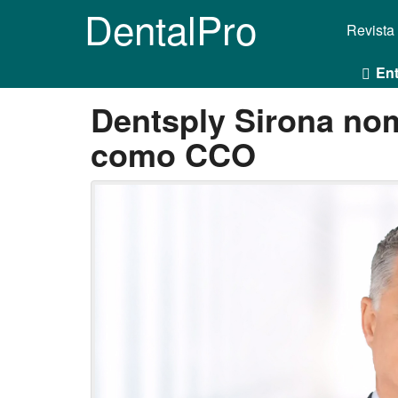
DentalPro
Revista
Ent
Dentsply Sirona nom
como CCO