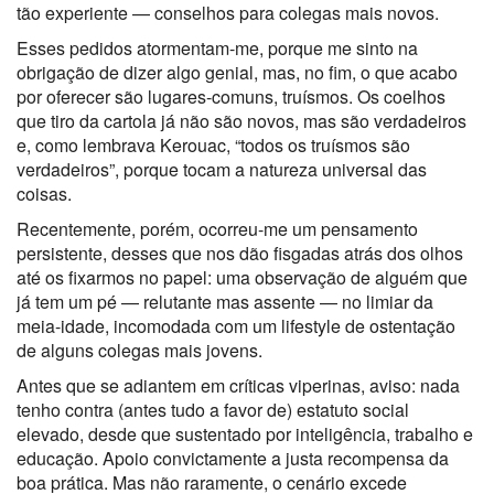
tão experiente — conselhos para colegas mais novos.
Esses pedidos atormentam-me, porque me sinto na
obrigação de dizer algo genial, mas, no fim, o que acabo
por oferecer são lugares-comuns, truísmos. Os coelhos
que tiro da cartola já não são novos, mas são verdadeiros
e, como lembrava Kerouac, “todos os truísmos são
verdadeiros”, porque tocam a natureza universal das
coisas.
Recentemente, porém, ocorreu-me um pensamento
persistente, desses que nos dão fisgadas atrás dos olhos
até os fixarmos no papel: uma observação de alguém que
já tem um pé — relutante mas assente — no limiar da
meia-idade, incomodada com um lifestyle de ostentação
de alguns colegas mais jovens.
Antes que se adiantem em críticas viperinas, aviso: nada
tenho contra (antes tudo a favor de) estatuto social
elevado, desde que sustentado por inteligência, trabalho e
educação. Apoio convictamente a justa recompensa da
boa prática. Mas não raramente, o cenário excede