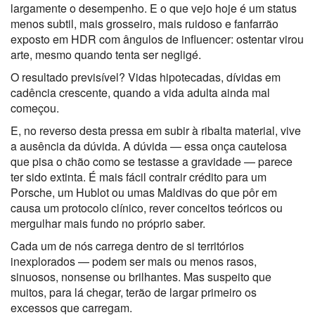
largamente o desempenho. E o que vejo hoje é um status
menos subtil, mais grosseiro, mais ruidoso e fanfarrão
exposto em HDR com ângulos de influencer: ostentar virou
arte, mesmo quando tenta ser negligé.
O resultado previsível? Vidas hipotecadas, dívidas em
cadência crescente, quando a vida adulta ainda mal
começou.
E, no reverso desta pressa em subir à ribalta material, vive
a ausência da dúvida. A dúvida — essa onça cautelosa
que pisa o chão como se testasse a gravidade — parece
ter sido extinta. É mais fácil contrair crédito para um
Porsche, um Hublot ou umas Maldivas do que pôr em
causa um protocolo clínico, rever conceitos teóricos ou
mergulhar mais fundo no próprio saber.
Cada um de nós carrega dentro de si territórios
inexplorados — podem ser mais ou menos rasos,
sinuosos, nonsense ou brilhantes. Mas suspeito que
muitos, para lá chegar, terão de largar primeiro os
excessos que carregam.