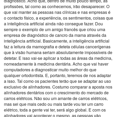
diagnóstico. Acho que, dentro de muito pouco tempo, as
profissões, tal como as conhecemos, irão desaparecer. O
que vai manter as pessoas nas clínicas e nas empresas é
o contacto físico, a experiência, os sentimentos, coisas que
a inteligência artificial ainda não consegue fazer. Dou
sempre o exemplo de um amigo francês que criou uma
empresa de diagnóstico de cancro da mama através da
inteligência artificial. Basicamente, a inteligência artificial
faz a leitura da mamografia e deteta células cancerígenas
que à visão humana seriam absolutamente impossíveis de
detetar. E isso vai-se aplicar a todas as áreas da medicina,
nomeadamente à medicina dentária. Acho que vai haver
computadores a diagnosticar muito melhor do que
qualquer ortodontista. E, portanto, teremos de nos adaptar
a isso. Tal como os pacientes terão que se adaptar ao uso
exclusivo de alinhadores. Costumo comparar a aposta nos
alinhadores dentários com o crescimento do mercado de
carros elétricos. Não sou um amante de carros elétricos,
mas sei que mais cedo ou mais tarde vou ter um carro
elétrico, toda a gente vai ter, será algo global. E com os
alinhadores vai acontecer o mesmo, as pessoas vão