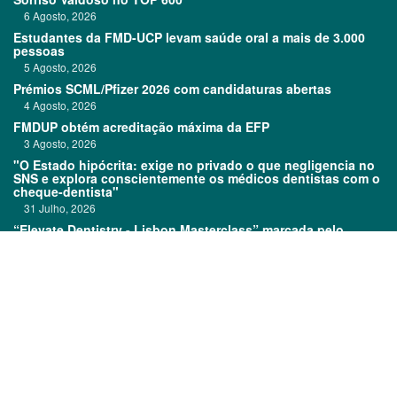
6 Agosto, 2026
Estudantes da FMD-UCP levam saúde oral a mais de 3.000
pessoas
5 Agosto, 2026
Prémios SCML/Pfizer 2026 com candidaturas abertas
4 Agosto, 2026
FMDUP obtém acreditação máxima da EFP
3 Agosto, 2026
"O Estado hipócrita: exige no privado o que negligencia no
SNS e explora conscientemente os médicos dentistas com o
cheque-dentista"
31 Julho, 2026
“Elevate Dentistry - Lisbon Masterclass” marcada pelo
sucesso
31 Julho, 2026
Links:
Prémios DentalPro
Classificados
TOP 600
Ficha técnica
Quem é Quem
Estatuto editorial