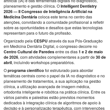
artificial (IA) e das ferramentas digitais no diagnóstico,
planeamento e gestão clínica. O
Intelligent Dentistry
2026 — II Congresso de Inteligência Artificial na
Medicina Dentária
coloca este tema no centro das
atenções, convidando a comunidade profissional a refletir
sobre as oportunidades e desafios que estas tecnologias
representam para o futuro da profissão.
Organizado pela
CESPU
através da sua Pós-Graduação
em Medicina Dentária Digital, o congresso decorre no
Centro Cultural de Paredes
entre os dias
1 e 2 de maio
de 2026
, com atividades complementares a partir de
30 de
abril
, incluindo workshops preparatórios.
O
programa científico
foi estruturado para abordar
temáticas centrais como o papel da IA no diagnóstico e no
planeamento de tratamentos, a sua aplicação na gestão
clínica, a utilização avançada de imagem médica,
ortodontia inteligente e robótica na prática clínica. Entre os
vários painéis e palestras estão previstos momentos
dedicados à integração clínica de algoritmos de apoio à
decisão e à personalização terapêutica, com intervenções