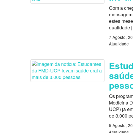
Com a cheg
mensagem es
estes mese
qualidade 
7 Agosto, 2
Atualidade
Estu
saúde
pess
Os program
Medicina D
UCP) já en
de 3.000 p
5 Agosto, 2
Atualidade