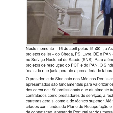
Neste momento – 16 de abril pelas 15h00 -, a As
projetos de lei – do Chega, PS, Livre, BE e PAN 
no Serviço Nacional de Saúde (SNS). Para além d
projetos de resolução do PCP e do PAN. O Sind
“mais do que justa perante a precariedade labora
O presidente do Sindicato dos Médicos Dentista
apresentados são fundamentais para valorizar os
dos cerca de 150 profissionais que atualmente 
contratados como prestadores de serviços, a re
carreiras gerais, como a de técnico superior. Al
criados com fundos do Plano de Recuperação e 
de contratação, apesar de Portugal ter dos “pior