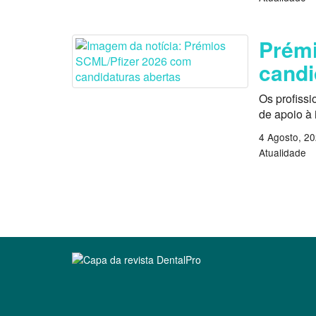
Prémi
candi
Os profissi
de apoio à
4 Agosto, 2
Atualidade
Clique para ler