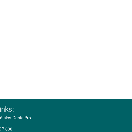
inks:
émios DentalPro
OP 600