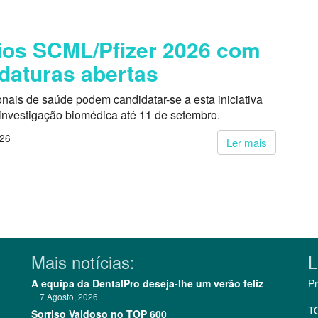
os SCML/Pfizer 2026 com
daturas abertas
onais de saúde podem candidatar-se a esta iniciativa
 investigação biomédica até 11 de setembro.
026
Ler mais
Mais notícias:
L
A equipa da DentalPro deseja-lhe um verão feliz
Pr
7 Agosto, 2026
T
Sorriso Vaidoso no TOP 600