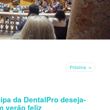
Próxima
→
ipa da DentalPro deseja-
m verão feliz