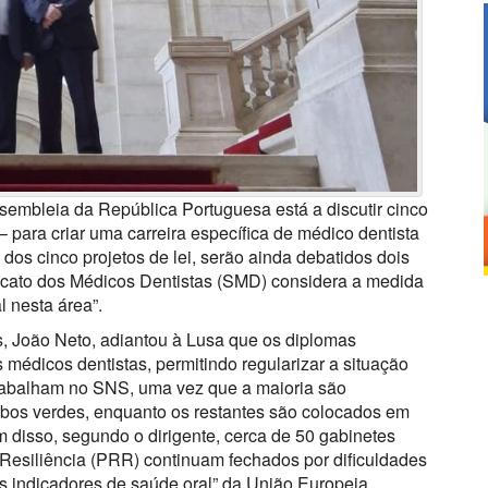
sembleia da República Portuguesa está a discutir cinco
– para criar uma carreira específica de médico dentista
os cinco projetos de lei, serão ainda debatidos dois
icato dos Médicos Dentistas (SMD) considera a medida
l nesta área”.
s, João Neto, adiantou à Lusa que os diplomas
 médicos dentistas, permitindo regularizar a situação
trabalham no SNS, uma vez que a maioria são
cibos verdes, enquanto os restantes são colocados em
ém disso, segundo o dirigente, cerca de 50 gabinetes
Resiliência (PRR) continuam fechados por dificuldades
es indicadores de saúde oral” da União Europeia.