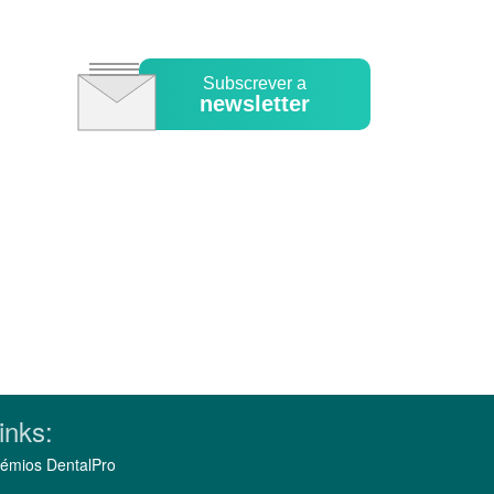
Subscrever a
newsletter
inks:
émios DentalPro