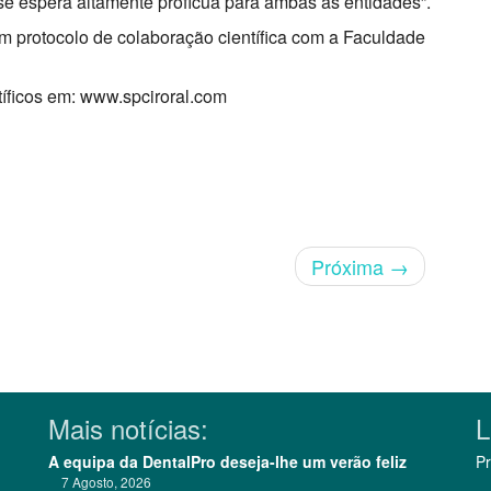
se espera altamente profícua para ambas as entidades”.
 protocolo de colaboração científica com a Faculdade
tíficos em: www.spciroral.com
Próxima
→
Mais notícias:
L
A equipa da DentalPro deseja-lhe um verão feliz
Pr
7 Agosto, 2026