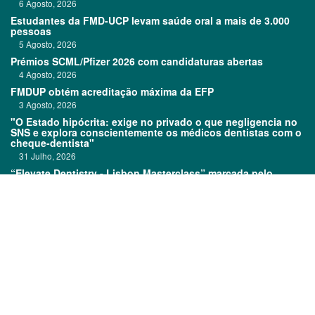
6 Agosto, 2026
Estudantes da FMD-UCP levam saúde oral a mais de 3.000
pessoas
5 Agosto, 2026
Prémios SCML/Pfizer 2026 com candidaturas abertas
4 Agosto, 2026
FMDUP obtém acreditação máxima da EFP
3 Agosto, 2026
"O Estado hipócrita: exige no privado o que negligencia no
SNS e explora conscientemente os médicos dentistas com o
cheque-dentista"
31 Julho, 2026
“Elevate Dentistry - Lisbon Masterclass” marcada pelo
sucesso
31 Julho, 2026
Links:
Prémios DentalPro
Classificados
TOP 600
Ficha técnica
Quem é Quem
Estatuto editorial