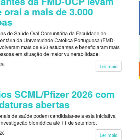
dantes da FMD-UCP levam
 oral a mais de 3.000
oas
as de Saúde Oral Comunitária da Faculdade de
entária da Universidade Católica Portuguesa (FMD-
volveram mais de 850 estudantes e beneficiaram mais
essoas em situação de maior vulnerabilidade.
026
Ler mais
os SCML/Pfizer 2026 com
daturas abertas
onais de saúde podem candidatar-se a esta iniciativa
 investigação biomédica até 11 de setembro.
026
Ler mais