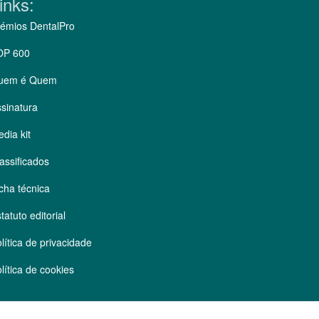
inks:
émios DentalPro
OP 600
uem é Quem
sinatura
dia kit
assificados
cha técnica
tatuto editorial
lítica de privacidade
lítica de cookies