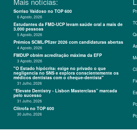
Mais notícias:
L
Sorriso Vaidoso no TOP 600
Pr
6 Agosto, 2026
T
Estudantes da FMD-UCP levam saúde oral a mais de
3.000 pessoas
Q
5 Agosto, 2026
Prémios SCML/Pfizer 2026 com candidaturas abertas
As
4 Agosto, 2026
FMDUP obtém acreditação máxima da EFP
Me
3 Agosto, 2026
"O Estado hipócrita: exige no privado o que
Cl
negligencia no SNS e explora conscientemente os
médicos dentistas com o cheque-dentista"
Fi
31 Julho, 2026
“Elevate Dentistry - Lisbon Masterclass” marcada
Es
pelo sucesso
31 Julho, 2026
Po
Clitrofa no TOP 600
30 Julho, 2026
Po
©
2026 CódigoPro