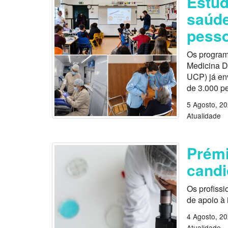
Estu
saúde
pess
Os program
Medicina D
UCP) já en
de 3.000 p
5 Agosto, 2
Atualidade
Prémi
candi
Os profissi
de apoio à
4 Agosto, 2
Atualidade