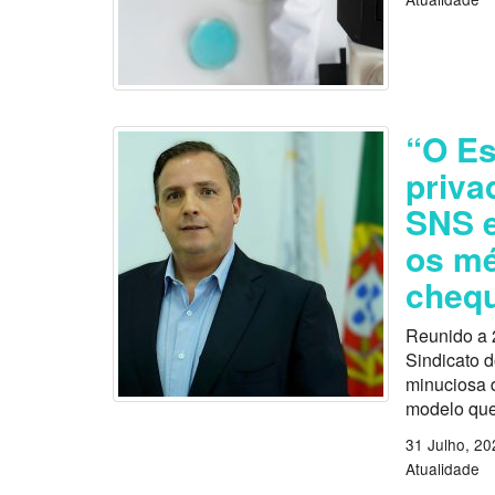
“O Es
priva
SNS e
os mé
chequ
Reunido a 
Sindicato 
minuciosa d
modelo que
31 Julho, 20
Atualidade