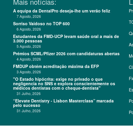
Mais notícias:
L
A equipa da DentalPro deseja-lhe um verão feliz
Pr
7 Agosto, 2026
T
Sorriso Vaidoso no TOP 600
6 Agosto, 2026
Q
Estudantes da FMD-UCP levam saúde oral a mais de
3.000 pessoas
As
5 Agosto, 2026
Prémios SCML/Pfizer 2026 com candidaturas abertas
Me
4 Agosto, 2026
FMDUP obtém acreditação máxima da EFP
Cl
3 Agosto, 2026
Fi
"O Estado hipócrita: exige no privado o que
negligencia no SNS e explora conscientemente os
médicos dentistas com o cheque-dentista"
Es
31 Julho, 2026
“Elevate Dentistry - Lisbon Masterclass” marcada
Po
pelo sucesso
31 Julho, 2026
Po
©
2026 CódigoPro