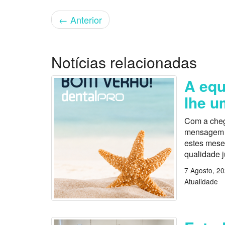
←
Anterior
Notícias relacionadas
A equ
lhe u
Com a cheg
mensagem es
estes mese
qualidade 
7 Agosto, 2
Atualidade