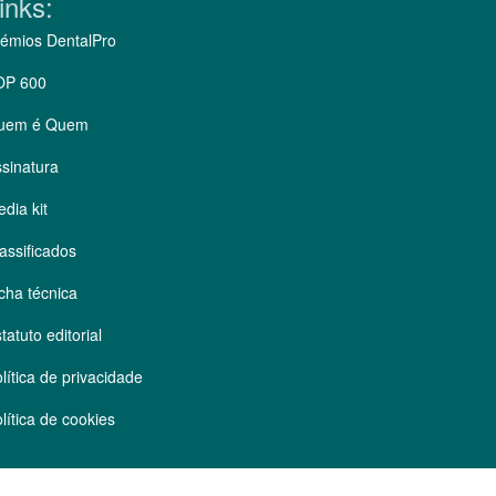
inks:
émios DentalPro
OP 600
uem é Quem
sinatura
dia kit
assificados
cha técnica
tatuto editorial
lítica de privacidade
lítica de cookies