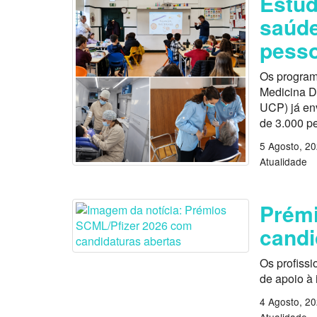
Estu
saúde
pess
Os program
Medicina D
UCP) já en
de 3.000 p
5 Agosto, 2
Atualidade
Prémi
candi
Os profissi
de apoio à
4 Agosto, 2