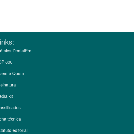
inks:
émios DentalPro
OP 600
uem é Quem
sinatura
dia kit
assificados
cha técnica
tatuto editorial