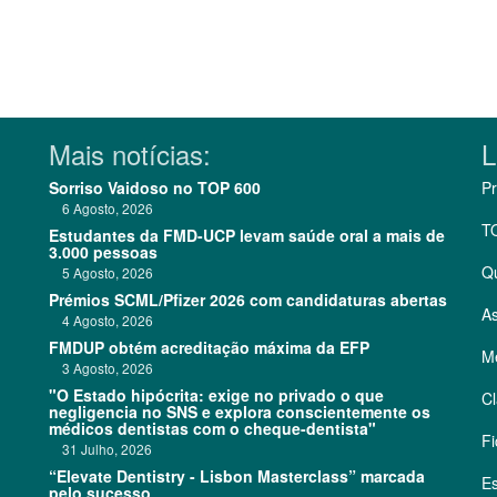
Mais notícias:
L
Sorriso Vaidoso no TOP 600
Pr
6 Agosto, 2026
T
Estudantes da FMD-UCP levam saúde oral a mais de
3.000 pessoas
Q
5 Agosto, 2026
Prémios SCML/Pfizer 2026 com candidaturas abertas
As
4 Agosto, 2026
FMDUP obtém acreditação máxima da EFP
Me
3 Agosto, 2026
"O Estado hipócrita: exige no privado o que
Cl
negligencia no SNS e explora conscientemente os
médicos dentistas com o cheque-dentista"
Fi
31 Julho, 2026
“Elevate Dentistry - Lisbon Masterclass” marcada
Es
pelo sucesso