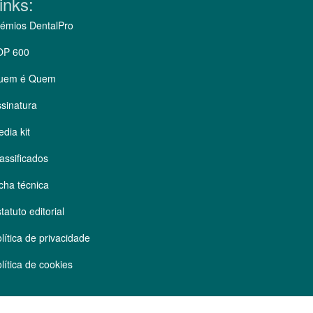
inks:
émios DentalPro
OP 600
uem é Quem
sinatura
dia kit
assificados
cha técnica
tatuto editorial
lítica de privacidade
lítica de cookies