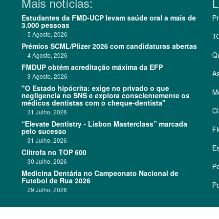
Mais notícias:
L
Estudantes da FMD-UCP levam saúde oral a mais de
Pr
3.000 pessoas
5 Agosto, 2026
T
Prémios SCML/Pfizer 2026 com candidaturas abertas
Q
4 Agosto, 2026
FMDUP obtém acreditação máxima da EFP
As
3 Agosto, 2026
"O Estado hipócrita: exige no privado o que
Me
negligencia no SNS e explora conscientemente os
médicos dentistas com o cheque-dentista"
Cl
31 Julho, 2026
“Elevate Dentistry - Lisbon Masterclass” marcada
Fi
pelo sucesso
31 Julho, 2026
Es
Clitrofa no TOP 600
30 Julho, 2026
Po
Medicina Dentária no Campeonato Nacional de
Futebol de Rua 2026
Po
29 Julho, 2026
©
2026 CódigoPro