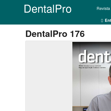
DentalPro
Revista
Ent
DentalPro 176