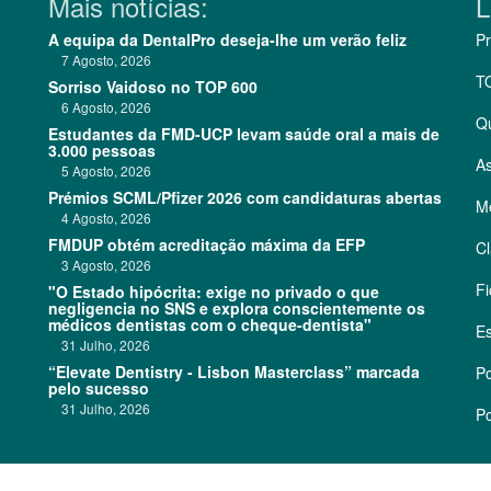
Mais notícias:
L
A equipa da DentalPro deseja-lhe um verão feliz
Pr
7 Agosto, 2026
T
Sorriso Vaidoso no TOP 600
6 Agosto, 2026
Q
Estudantes da FMD-UCP levam saúde oral a mais de
3.000 pessoas
As
5 Agosto, 2026
Prémios SCML/Pfizer 2026 com candidaturas abertas
Me
4 Agosto, 2026
FMDUP obtém acreditação máxima da EFP
Cl
3 Agosto, 2026
Fi
"O Estado hipócrita: exige no privado o que
negligencia no SNS e explora conscientemente os
médicos dentistas com o cheque-dentista"
Es
31 Julho, 2026
“Elevate Dentistry - Lisbon Masterclass” marcada
Po
pelo sucesso
31 Julho, 2026
Po
©
2026 CódigoPro