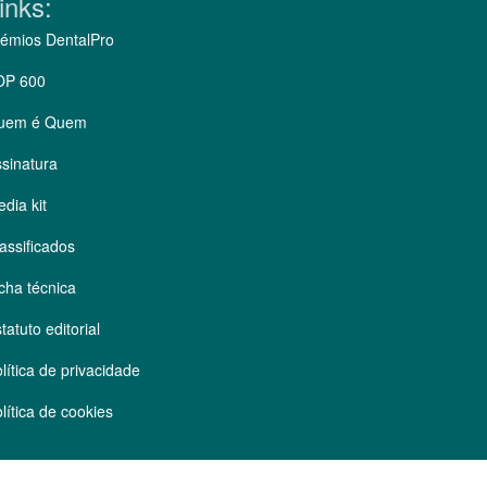
inks:
émios DentalPro
OP 600
uem é Quem
sinatura
dia kit
assificados
cha técnica
tatuto editorial
lítica de privacidade
lítica de cookies