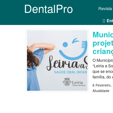
DentalPro
Revista
Ent
Munic
proje
crian
O Município
“Leiria a So
que se enc
família, d
6 Fevereiro,
Atualidade