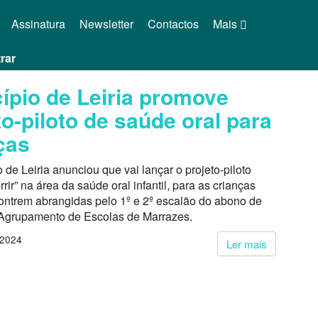
Assinatura
Newsletter
Contactos
Mais
rar
ípio de Leiria promove
to-piloto de saúde oral para
ças
 de Leiria anunciou que vai lançar o projeto-piloto
rrir” na área da saúde oral infantil, para as crianças
ontrem abrangidas pelo 1º e 2º escalão do abono de
o Agrupamento de Escolas de Marrazes.
 2024
Ler mais