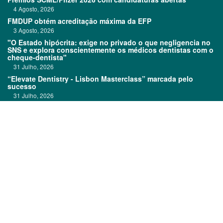
4 Agosto, 2026
FMDUP obtém acreditação máxima da EFP
3 Agosto, 2026
"O Estado hipócrita: exige no privado o que negligencia no
SNS e explora conscientemente os médicos dentistas com o
cheque-dentista"
31 Julho, 2026
“Elevate Dentistry - Lisbon Masterclass” marcada pelo
sucesso
31 Julho, 2026
Clitrofa no TOP 600
30 Julho, 2026
Links:
Prémios DentalPro
Classificados
TOP 600
Ficha técnica
Quem é Quem
Estatuto editorial
Assinatura
Política de privacidade