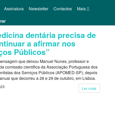
Assinatura
Newsletter
Contactos
Mais
rar
dicina dentária precisa de
ntinuar a afirmar nos
ços Públicos”
 mensagem que deixou Manuel Nunes, professor e
 da comissão científica da Associação Portuguesa dos
ntistas dos Serviços Públicos (APOMED-SP), depois
anual que decorreu a 28 e 29 de outubro, em Lisboa.
023
Ler mais