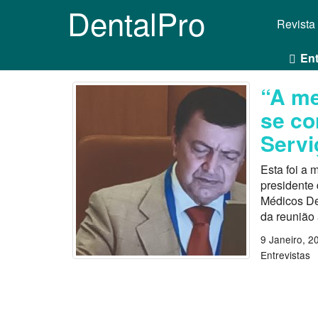
DentalPro
Revista
Ent
“A me
se co
Servi
Esta foi a
presidente
Médicos De
da reunião 
9 Janeiro, 2
Entrevistas