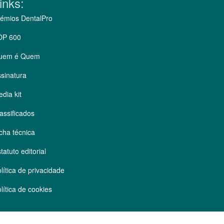
inks:
émios DentalPro
OP 600
uem é Quem
sinatura
dia kit
assificados
cha técnica
tatuto editorial
lítica de privacidade
lítica de cookies