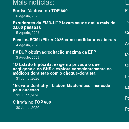
Mais notícias:
L
Sorriso Vaidoso no TOP 600
Pr
6 Agosto, 2026
T
Estudantes da FMD-UCP levam saúde oral a mais de
3.000 pessoas
Q
5 Agosto, 2026
Prémios SCML/Pfizer 2026 com candidaturas abertas
As
4 Agosto, 2026
FMDUP obtém acreditação máxima da EFP
Me
3 Agosto, 2026
"O Estado hipócrita: exige no privado o que
Cl
negligencia no SNS e explora conscientemente os
médicos dentistas com o cheque-dentista"
Fi
31 Julho, 2026
“Elevate Dentistry - Lisbon Masterclass” marcada
Es
pelo sucesso
31 Julho, 2026
Po
Clitrofa no TOP 600
30 Julho, 2026
Po
©
2026 CódigoPro