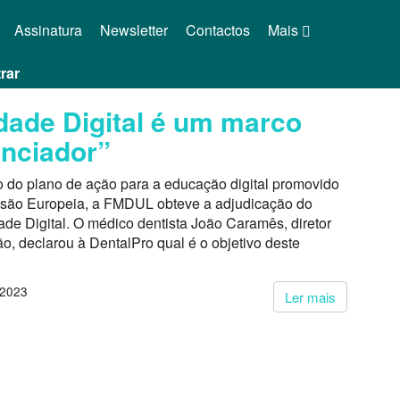
Assinatura
Newsletter
Contactos
Mais
rar
dade Digital é um marco
enciador”
o do plano de ação para a educação digital promovido
são Europeia, a FMDUL obteve a adjudicação do
ade Digital. O médico dentista João Caramês, diretor
ção, declarou à DentalPro qual é o objetivo deste
 2023
Ler mais