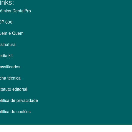
inks:
émios DentalPro
OP 600
uem é Quem
sinatura
dia kit
assificados
cha técnica
tatuto editorial
lítica de privacidade
lítica de cookies