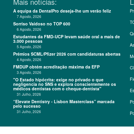
Mais notícias:
L
A equipa da DentalPro deseja-lhe um verão feliz
Pr
7 Agosto, 2026
T
Sorriso Vaidoso no TOP 600
6 Agosto, 2026
Q
Estudantes da FMD-UCP levam saúde oral a mais de
3.000 pessoas
As
5 Agosto, 2026
Prémios SCML/Pfizer 2026 com candidaturas abertas
Me
4 Agosto, 2026
FMDUP obtém acreditação máxima da EFP
Cl
3 Agosto, 2026
Fi
"O Estado hipócrita: exige no privado o que
negligencia no SNS e explora conscientemente os
médicos dentistas com o cheque-dentista"
Es
31 Julho, 2026
“Elevate Dentistry - Lisbon Masterclass” marcada
Po
pelo sucesso
31 Julho, 2026
Po
©
2026 CódigoPro