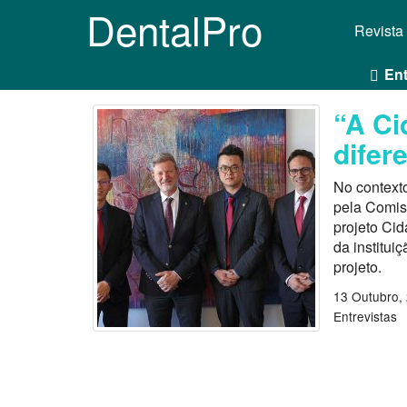
DentalPro
Revista
Ent
“A Ci
difer
No context
pela Comis
projeto Cid
da institui
projeto.
13 Outubro,
Entrevistas