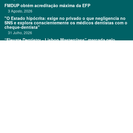
FMDUP obtém acreditação máxima da EFP
3 Agosto, 2026
"O Estado hipócrita: exige no privado o que negligencia no
SNS e explora conscientemente os médicos dentistas com o
cheque-dentista"
31 Julho, 2026
“Elevate Dentistry - Lisbon Masterclass” marcada pelo
sucesso
31 Julho, 2026
Links:
Prémios DentalPro
Classificados
TOP 600
Ficha técnica
Quem é Quem
Estatuto editorial
Assinatura
Política de privacidade
Media kit
Política de cookies