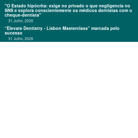
"O Estado hipócrita: exige no privado o que negligencia no
SNS e explora conscientemente os médicos dentistas com o
cheque-dentista"
31 Julho, 2026
“Elevate Dentistry - Lisbon Masterclass” marcada pelo
sucesso
31 Julho, 2026
Clitrofa no TOP 600
30 Julho, 2026
Links:
Prémios DentalPro
Classificados
TOP 600
Ficha técnica
Quem é Quem
Estatuto editorial
Assinatura
Política de privacidade
Media kit
Política de cookies