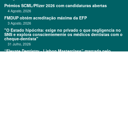
Prémios SCML/Pfizer 2026 com candidaturas abertas
4 Agosto, 2026
FMDUP obtém acreditação máxima da EFP
3 Agosto, 2026
"O Estado hipócrita: exige no privado o que negligencia no
SNS e explora conscientemente os médicos dentistas com o
cheque-dentista"
31 Julho, 2026
“Elevate Dentistry - Lisbon Masterclass” marcada pelo
sucesso
31 Julho, 2026
Links:
Prémios DentalPro
Classificados
TOP 600
Ficha técnica
Quem é Quem
Estatuto editorial
Assinatura
Política de privacidade
Media kit
Política de cookies