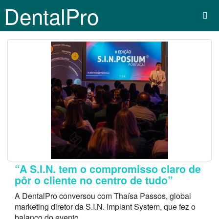
DentalPro
“A S.I.N. tem o compromisso claro de
pôr o cliente no centro de tudo”
A DentalPro conversou com Thaísa Passos, global
marketing diretor da S.I.N. Implant System, que fez o
balanço do evento.