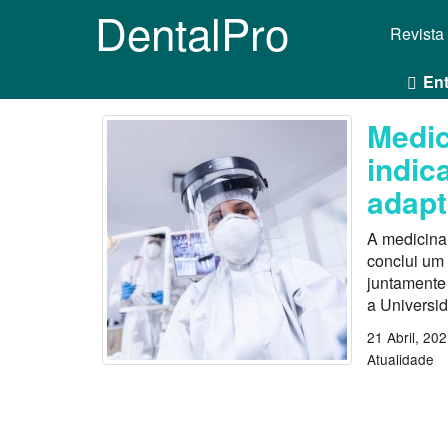
DentalPro
Revista
Ent
Medic
indic
adapt
A medicina 
conclui um 
juntamente
a Universi
21 Abril, 20
Atualidade