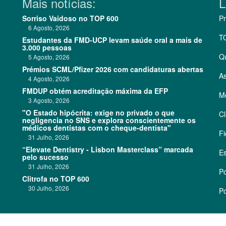
Mais notícias:
L
Sorriso Vaidoso no TOP 600
Pr
6 Agosto, 2026
T
Estudantes da FMD-UCP levam saúde oral a mais de
3.000 pessoas
Q
5 Agosto, 2026
Prémios SCML/Pfizer 2026 com candidaturas abertas
As
4 Agosto, 2026
FMDUP obtém acreditação máxima da EFP
Me
3 Agosto, 2026
"O Estado hipócrita: exige no privado o que
Cl
negligencia no SNS e explora conscientemente os
médicos dentistas com o cheque-dentista"
Fi
31 Julho, 2026
“Elevate Dentistry - Lisbon Masterclass” marcada
Es
pelo sucesso
31 Julho, 2026
Po
Clitrofa no TOP 600
30 Julho, 2026
Po
©
2026 CódigoPro