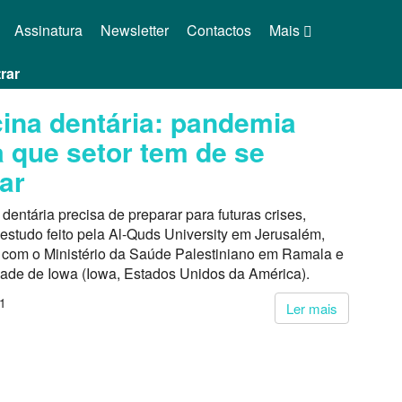
Assinatura
Newsletter
Contactos
Mais
rar
ina dentária: pandemia
a que setor tem de se
ar
dentária precisa de preparar para futuras crises,
estudo feito pela Al-Quds University em Jerusalém,
 com o Ministério da Saúde Palestiniano em Ramala e
dade de Iowa (Iowa, Estados Unidos da América).
21
Ler mais