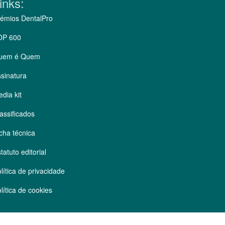
inks:
émios DentalPro
OP 600
uem é Quem
sinatura
dia kit
assificados
cha técnica
tatuto editorial
lítica de privacidade
lítica de cookies