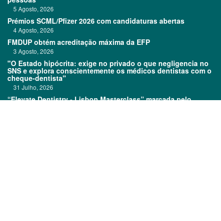
5 Agosto, 2026
Prémios SCML/Pfizer 2026 com candidaturas abertas
4 Agosto, 2026
FMDUP obtém acreditação máxima da EFP
3 Agosto, 2026
"O Estado hipócrita: exige no privado o que negligencia no
SNS e explora conscientemente os médicos dentistas com o
cheque-dentista"
31 Julho, 2026
“Elevate Dentistry - Lisbon Masterclass” marcada pelo
sucesso
31 Julho, 2026
Links:
Prémios DentalPro
Classificados
TOP 600
Ficha técnica
Quem é Quem
Estatuto editorial
Assinatura
Política de privacidade