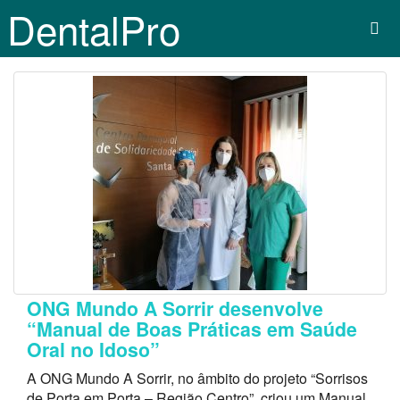
DentalPro
ONG Mundo A Sorrir desenvolve
“Manual de Boas Práticas em Saúde
Oral no Idoso”
A ONG Mundo A Sorrir, no âmbito do projeto “Sorrisos
de Porta em Porta – Região Centro”, criou um Manual