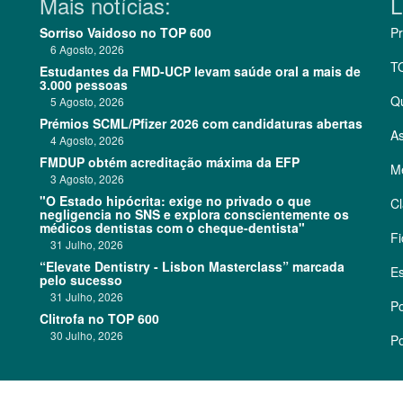
Mais notícias:
L
Sorriso Vaidoso no TOP 600
Pr
6 Agosto, 2026
T
Estudantes da FMD-UCP levam saúde oral a mais de
3.000 pessoas
Q
5 Agosto, 2026
Prémios SCML/Pfizer 2026 com candidaturas abertas
As
4 Agosto, 2026
FMDUP obtém acreditação máxima da EFP
Me
3 Agosto, 2026
"O Estado hipócrita: exige no privado o que
Cl
negligencia no SNS e explora conscientemente os
médicos dentistas com o cheque-dentista"
Fi
31 Julho, 2026
“Elevate Dentistry - Lisbon Masterclass” marcada
Es
pelo sucesso
31 Julho, 2026
Po
Clitrofa no TOP 600
30 Julho, 2026
Po
©
2026 CódigoPro