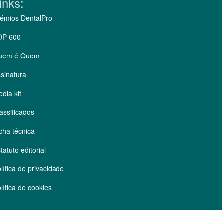
inks:
émios DentalPro
OP 600
uem é Quem
sinatura
dia kit
assificados
cha técnica
tatuto editorial
lítica de privacidade
lítica de cookies