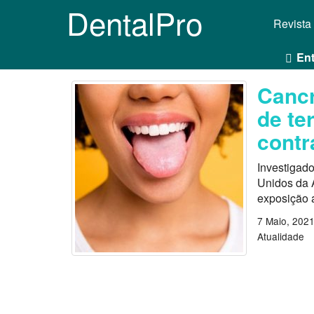
DentalPro
Revista
Ent
Cancr
de te
contr
Investigad
Unidos da 
exposição a
7 Maio, 202
Atualidade