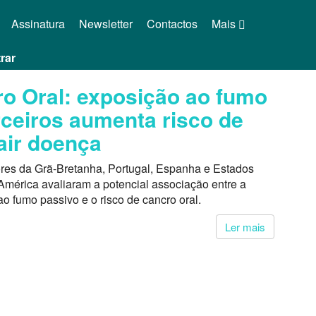
Assinatura
Newsletter
Contactos
Mais
rar
o Oral: exposição ao fumo
rceiros aumenta risco de
air doença
ores da Grã-Bretanha, Portugal, Espanha e Estados
América avaliaram a potencial associação entre a
o fumo passivo e o risco de cancro oral.
1
Ler mais