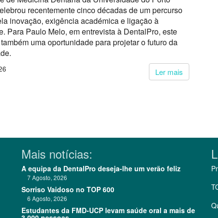
lebrou recentemente cinco décadas de um percurso
la inovação, exigência académica e ligação à
. Para Paulo Melo, em entrevista à DentalPro, este
também uma oportunidade para projetar o futuro da
ade.
26
Ler mais
Mais notícias:
L
A equipa da DentalPro deseja-lhe um verão feliz
Pr
7 Agosto, 2026
T
Sorriso Vaidoso no TOP 600
6 Agosto, 2026
Q
Estudantes da FMD-UCP levam saúde oral a mais de
3.000 pessoas