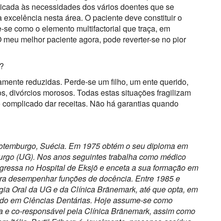
dicada às necessidades dos vários doentes que se
excelência nesta área. O paciente deve constituir o
e-se como o elemento multifactorial que traça, em
. O meu melhor paciente agora, pode reverter-se no pior
o?
amente reduzidas. Perde-se um filho, um ente querido,
, divórcios morosos. Todas estas situações fragilizam
ão complicado dar receitas. Não há garantias quando
Gotemburgo, Suécia. Em 1975 obtém o seu diploma em
urgo (UG). Nos anos seguintes trabalha como médico
ingressa no Hospital de Eksjö e enceta a sua formação em
para desempenhar funções de docência. Entre 1985 e
gia Oral da UG e da Clínica Bränemark, até que opta, em
orado em Ciências Dentárias. Hoje assume-se como
gia e co-responsável pela Clínica Bränemark, assim como