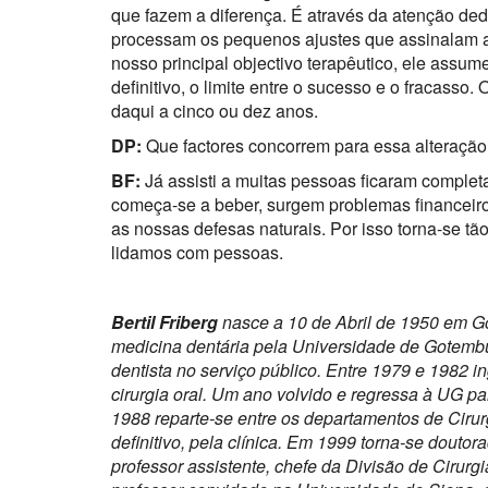
que fazem a diferença. É através da atenção de
processam os pequenos ajustes que assinalam a 
nosso principal objectivo terapêutico, ele assum
definitivo, o limite entre o sucesso e o fracasso
daqui a cinco ou dez anos.
DP:
Que factores concorrem para essa alteraçã
BF:
Já assisti a muitas pessoas ficaram complet
começa-se a beber, surgem problemas financeiros
as nossas defesas naturais. Por isso torna-se t
lidamos com pessoas.
Bertil Friberg
nasce a 10 de Abril de 1950 em 
medicina dentária pela Universidade de Gotemb
dentista no serviço público. Entre 1979 e 1982 
cirurgia oral. Um ano volvido e regressa à UG 
1988 reparte-se entre os departamentos de Cirur
definitivo, pela clínica. Em 1999 torna-se dout
professor assistente, chefe da Divisão de Cirur