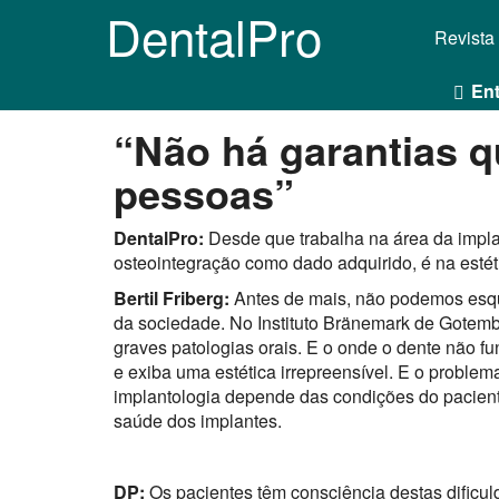
DentalPro
Revista
Ent
“Não há garantias 
pessoas”
DentalPro:
Desde que trabalha na área da impl
osteointegração como dado adquirido, é na estét
Bertil Friberg:
Antes de mais, não podemos esque
da sociedade. No Instituto Bränemark de Gotem
graves patologias orais. E o onde o dente não fu
e exiba uma estética irrepreensível. E o proble
implantologia depende das condições do pacient
saúde dos implantes.
DP:
Os pacientes têm consciência destas dificu