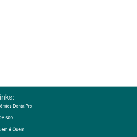
inks:
émios DentalPro
OP 600
uem é Quem