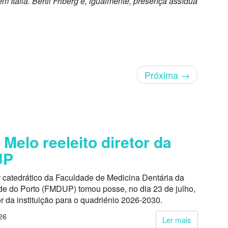
 Itália. Bertil Friberg é, igualmente, presença assídua
Próxima
→
 Melo reeleito diretor da
UP
r catedrático da Faculdade de Medicina Dentária da
de do Porto (FMDUP) tomou posse, no dia 23 de julho,
r da instituição para o quadriénio 2026-2030.
26
Ler mais