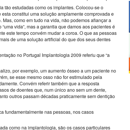
a tão estudadas como os implantes. Colocou-se o
je esta constitui uma solução amplamente comprovada e
o. Mas, como em tudo na vida, não podemos afiançar a
o “uma vida”, mas a garantia que damos aos pacientes é
nte este tempo convém mudar a coroa. O que as pessoas
ais de uma solução artificial do que dos seus dentes
ação no Portugal Implantologia 2009 referiu que “a
ealizo, por exemplo, um aumento ósseo a um paciente no
Porém, se esse mesmo osso não for estimulado pela
damente. Convém referir também que a resposta
casos de doentes que, num único ano sem um dente,
uanto outros passam décadas praticamente sem dentição
oca fundamentalmente nas pessoas, nos casos
ada como na implantologia, são os casos particulares