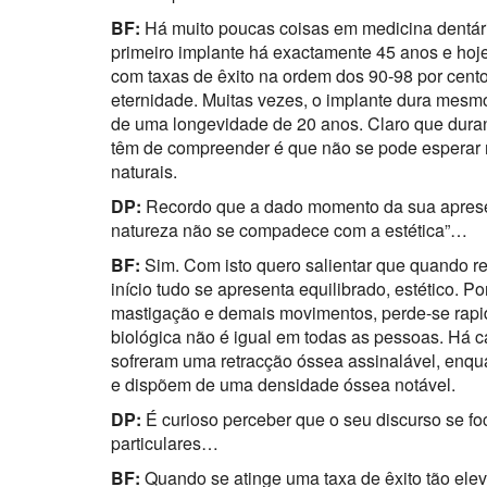
BF:
Há muito poucas coisas em medicina dentári
primeiro implante há exactamente 45 anos e ho
com taxas de êxito na ordem dos 90-98 por cent
eternidade. Muitas vezes, o implante dura mesm
de uma longevidade de 20 anos. Claro que dura
têm de compreender é que não se pode esperar m
naturais.
DP:
Recordo que a dado momento da sua apresent
natureza não se compadece com a estética”…
BF:
Sim. Com isto quero salientar que quando r
início tudo se apresenta equilibrado, estético. 
mastigação e demais movimentos, perde-se rapi
biológica não é igual em todas as pessoas. Há 
sofreram uma retracção óssea assinalável, enq
e dispõem de uma densidade óssea notável.
DP:
É curioso perceber que o seu discurso se f
particulares…
BF:
Quando se atinge uma taxa de êxito tão elev