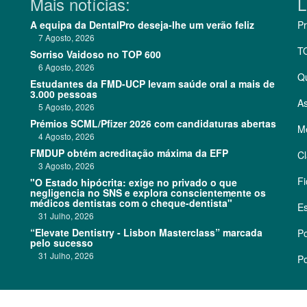
Mais notícias:
L
A equipa da DentalPro deseja-lhe um verão feliz
Pr
7 Agosto, 2026
T
Sorriso Vaidoso no TOP 600
6 Agosto, 2026
Q
Estudantes da FMD-UCP levam saúde oral a mais de
3.000 pessoas
As
5 Agosto, 2026
Prémios SCML/Pfizer 2026 com candidaturas abertas
Me
4 Agosto, 2026
FMDUP obtém acreditação máxima da EFP
Cl
3 Agosto, 2026
Fi
"O Estado hipócrita: exige no privado o que
negligencia no SNS e explora conscientemente os
médicos dentistas com o cheque-dentista"
Es
31 Julho, 2026
“Elevate Dentistry - Lisbon Masterclass” marcada
Po
pelo sucesso
31 Julho, 2026
Po
©
2026 CódigoPro