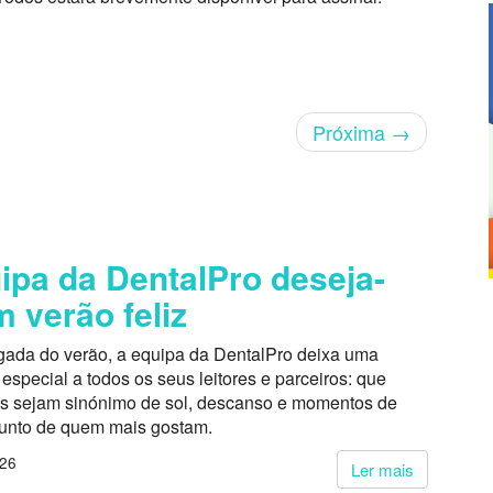
Próxima
→
ipa da DentalPro deseja-
m verão feliz
ada do verão, a equipa da DentalPro deixa uma
pecial a todos os seus leitores e parceiros: que
s sejam sinónimo de sol, descanso e momentos de
junto de quem mais gostam.
026
Ler mais