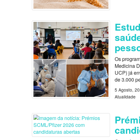
Estu
saúde
pess
Os program
Medicina D
UCP) já en
de 3.000 p
5 Agosto, 2
Atualidade
Prémi
candi