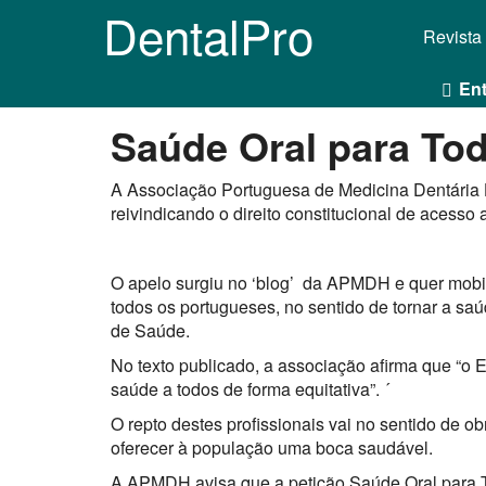
DentalPro
Revista
Ent
Saúde Oral para To
A Associação Portuguesa de Medicina Dentária 
reivindicando o direito constitucional de acesso
O apelo surgiu no ‘blog’ da APMDH e quer mobil
todos os portugueses, no sentido de tornar a saú
de Saúde.
No texto publicado, a associação afirma que “o 
saúde a todos de forma equitativa”. ´
O repto destes profissionais vai no sentido de ob
oferecer à população uma boca saudável.
A APMDH avisa que a petição Saúde Oral para T