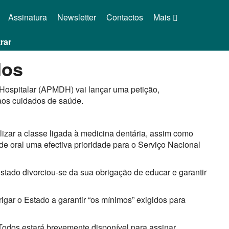
Assinatura
Newsletter
Contactos
Mais
rar
dos
Hospitalar (APMDH) vai lançar uma petição,
 aos cuidados de saúde.
izar a classe ligada à medicina dentária, assim como
de oral uma efectiva prioridade para o Serviço Nacional
Estado divorciou-se da sua obrigação de educar e garantir
rigar o Estado a garantir “os mínimos” exigidos para
odos estará brevemente disponível para assinar.