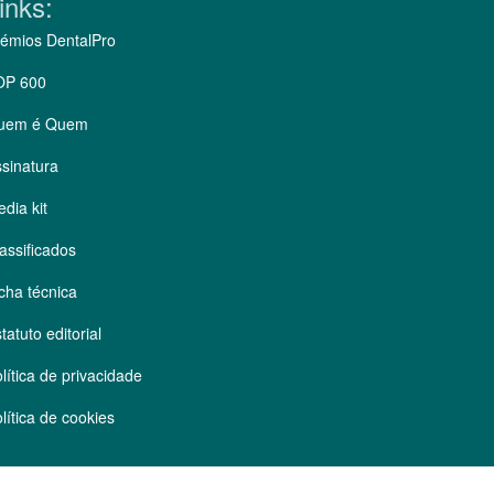
inks:
émios DentalPro
OP 600
uem é Quem
sinatura
dia kit
assificados
cha técnica
tatuto editorial
lítica de privacidade
lítica de cookies