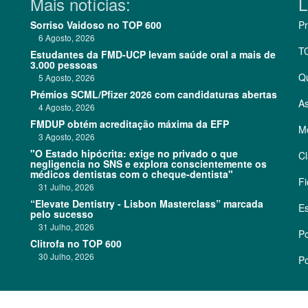
Mais notícias:
L
Sorriso Vaidoso no TOP 600
Pr
6 Agosto, 2026
T
Estudantes da FMD-UCP levam saúde oral a mais de
3.000 pessoas
Q
5 Agosto, 2026
Prémios SCML/Pfizer 2026 com candidaturas abertas
As
4 Agosto, 2026
FMDUP obtém acreditação máxima da EFP
Me
3 Agosto, 2026
"O Estado hipócrita: exige no privado o que
Cl
negligencia no SNS e explora conscientemente os
médicos dentistas com o cheque-dentista"
Fi
31 Julho, 2026
“Elevate Dentistry - Lisbon Masterclass” marcada
Es
pelo sucesso
31 Julho, 2026
Po
Clitrofa no TOP 600
30 Julho, 2026
Po
©
2026 CódigoPro