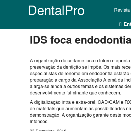
DentalPro
Revista
Ent
IDS foca endodonti
A organização do certame foca o futuro e apont
preservação da dentição se impõe. Os mais rece
especialistas de renome em endodontia estarão 
preparação a cargo da Associação Alemã da Indú
alarga-se ainda a outros temas e os sistemas d
desenvolvimento fulminante que conhecem.
A digitalização intra e extra-oral, CAD/CAM e RX
de materiais que aumentam as possibilidades na p
demonstração. A organização garante deste mod
intensos.
23 Dezembro, 2010