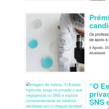
Prémi
candi
Os profissi
de apoio à
4 Agosto, 2
Atualidade
“O Es
priva
SNS e