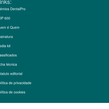
inks:
émios DentalPro
OP 600
uem é Quem
sinatura
dia kit
assificados
cha técnica
tatuto editorial
lítica de privacidade
lítica de cookies