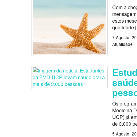
Com a cheg
mensagem es
estes mese
qualidade 
7 Agosto, 2
Atualidade
Estu
saúde
pess
Os program
Medicina D
UCP) já en
de 3.000 p
5 Agosto, 2