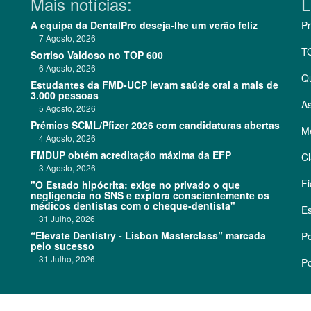
Mais notícias:
L
A equipa da DentalPro deseja-lhe um verão feliz
Pr
7 Agosto, 2026
T
Sorriso Vaidoso no TOP 600
6 Agosto, 2026
Q
Estudantes da FMD-UCP levam saúde oral a mais de
3.000 pessoas
As
5 Agosto, 2026
Prémios SCML/Pfizer 2026 com candidaturas abertas
Me
4 Agosto, 2026
FMDUP obtém acreditação máxima da EFP
Cl
3 Agosto, 2026
Fi
"O Estado hipócrita: exige no privado o que
negligencia no SNS e explora conscientemente os
médicos dentistas com o cheque-dentista"
Es
31 Julho, 2026
“Elevate Dentistry - Lisbon Masterclass” marcada
Po
pelo sucesso
31 Julho, 2026
Po
©
2026 CódigoPro