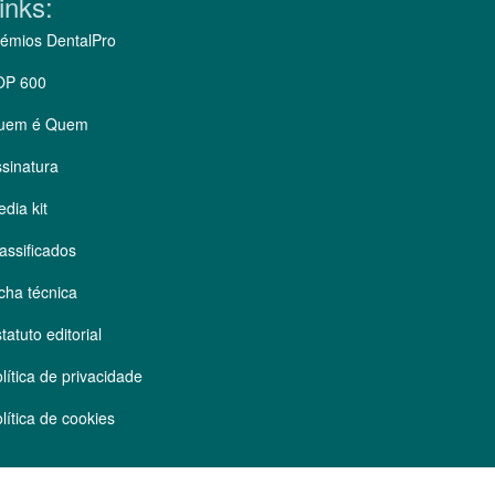
inks:
émios DentalPro
OP 600
uem é Quem
sinatura
dia kit
assificados
cha técnica
tatuto editorial
lítica de privacidade
lítica de cookies