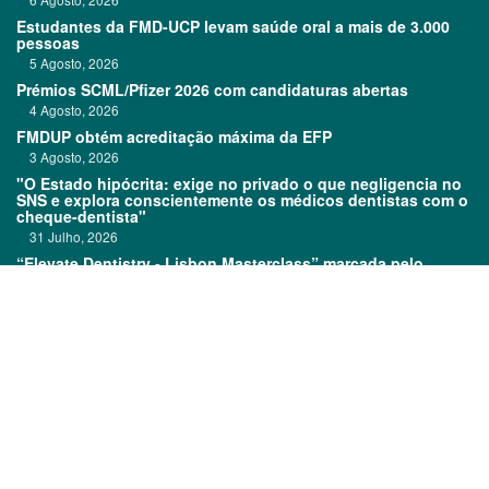
Estudantes da FMD-UCP levam saúde oral a mais de 3.000
pessoas
5 Agosto, 2026
Prémios SCML/Pfizer 2026 com candidaturas abertas
4 Agosto, 2026
FMDUP obtém acreditação máxima da EFP
3 Agosto, 2026
"O Estado hipócrita: exige no privado o que negligencia no
SNS e explora conscientemente os médicos dentistas com o
cheque-dentista"
31 Julho, 2026
“Elevate Dentistry - Lisbon Masterclass” marcada pelo
sucesso
31 Julho, 2026
Links:
Prémios DentalPro
Classificados
TOP 600
Ficha técnica
Quem é Quem
Estatuto editorial