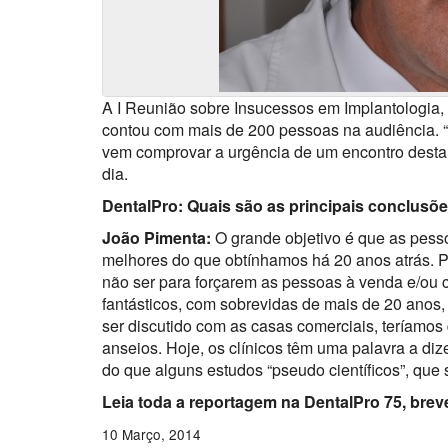
A I Reunião sobre Insucessos em Implantologia,
contou com mais de 200 pessoas na audiência. “C
vem comprovar a urgência de um encontro desta n
dia.
DentalPro: Quais são as principais conclusões
João Pimenta:
O grande objetivo é que as pesso
melhores do que obtínhamos há 20 anos atrás. 
não ser para forçarem as pessoas à venda e/ou 
fantásticos, com sobrevidas de mais de 20 anos,
ser discutido com as casas comerciais, teríamos
anseios. Hoje, os clínicos têm uma palavra a dize
do que alguns estudos “pseudo científicos”, que
Leia toda a reportagem na DentalPro 75, brev
10 Março, 2014