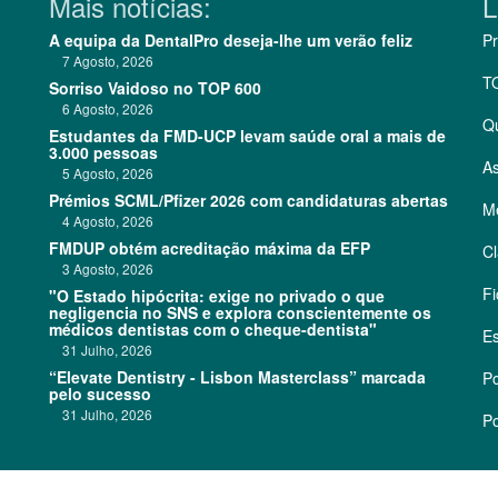
Mais notícias:
L
A equipa da DentalPro deseja-lhe um verão feliz
Pr
7 Agosto, 2026
T
Sorriso Vaidoso no TOP 600
6 Agosto, 2026
Q
Estudantes da FMD-UCP levam saúde oral a mais de
3.000 pessoas
As
5 Agosto, 2026
Prémios SCML/Pfizer 2026 com candidaturas abertas
Me
4 Agosto, 2026
FMDUP obtém acreditação máxima da EFP
Cl
3 Agosto, 2026
Fi
"O Estado hipócrita: exige no privado o que
negligencia no SNS e explora conscientemente os
médicos dentistas com o cheque-dentista"
Es
31 Julho, 2026
“Elevate Dentistry - Lisbon Masterclass” marcada
Po
pelo sucesso
31 Julho, 2026
Po
©
2026 CódigoPro