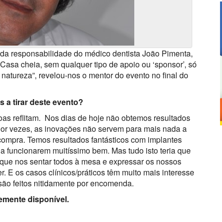
 da responsabilidade do médico dentista João Pimenta,
asa cheia, sem qualquer tipo de apoio ou ‘sponsor’, só
atureza”, revelou-nos o mentor do evento no final do
 a tirar deste evento?
as reflitam. Nos dias de hoje não obtemos resultados
Por vezes, as inovações não servem para mais nada a
compra. Temos resultados fantásticos com implantes
 a funcionarem muitíssimo bem. Mas tudo isto teria que
 que nos sentar todos à mesa e expressar os nossos
r. E os casos clínicos/práticos têm muito mais interesse
 são feitos nitidamente por encomenda.
emente disponível.