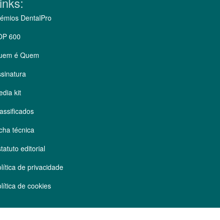
inks:
émios DentalPro
OP 600
uem é Quem
sinatura
dia kit
assificados
cha técnica
tatuto editorial
lítica de privacidade
lítica de cookies