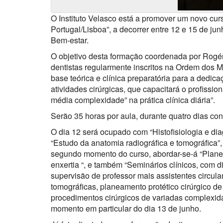
O Instituto Velasco está a promover um novo c
Portugal/Lisboa”, a decorrer entre 12 e 15 de ju
Bem-estar.
O objetivo desta formação coordenada por Rogér
dentistas regularmente inscritos na Ordem dos M
base teórica e clínica preparatória para a dedi
atividades cirúrgicas, que capacitará o profissi
média complexidade” na prática clínica diária”.
Serão 35 horas por aula, durante quatro dias con
O dia 12 será ocupado com “Histoﬁsiologia e dia
“Estudo da anatomia radiográﬁca e tomográﬁca”, 
segundo momento do curso, abordar-se-á “Planeam
enxertia “, e também “Seminários clínicos, com 
supervisão de professor mais assistentes circula
tomográﬁcas, planeamento protético cirúrgico de
procedimentos cirúrgicos de variadas complexida
momento em particular do dia 13 de junho.