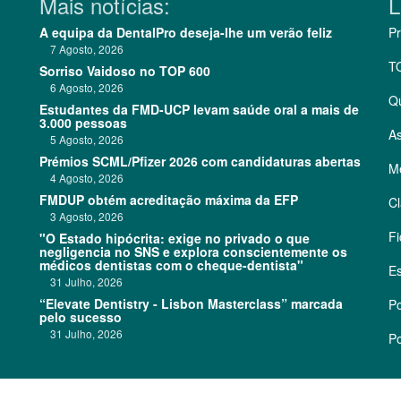
Mais notícias:
L
A equipa da DentalPro deseja-lhe um verão feliz
Pr
7 Agosto, 2026
T
Sorriso Vaidoso no TOP 600
6 Agosto, 2026
Q
Estudantes da FMD-UCP levam saúde oral a mais de
3.000 pessoas
As
5 Agosto, 2026
Prémios SCML/Pfizer 2026 com candidaturas abertas
Me
4 Agosto, 2026
FMDUP obtém acreditação máxima da EFP
Cl
3 Agosto, 2026
Fi
"O Estado hipócrita: exige no privado o que
negligencia no SNS e explora conscientemente os
médicos dentistas com o cheque-dentista"
Es
31 Julho, 2026
“Elevate Dentistry - Lisbon Masterclass” marcada
Po
pelo sucesso
31 Julho, 2026
Po
©
2026 CódigoPro