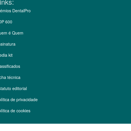
inks:
émios DentalPro
OP 600
uem é Quem
sinatura
dia kit
assificados
cha técnica
tatuto editorial
lítica de privacidade
lítica de cookies