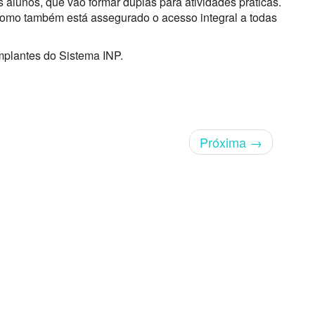
s alunos, que vão formar duplas para atividades práticas.
, como também está assegurado o acesso integral a todas
mplantes do Sistema INP.
Próxima
→