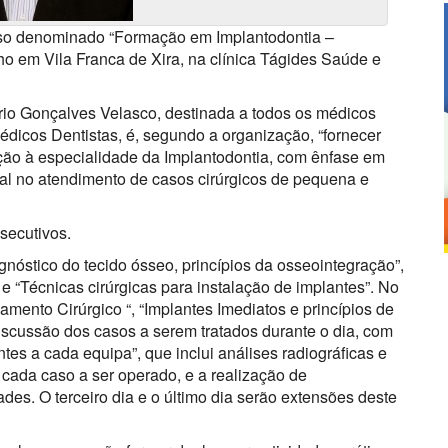
urso denominado “Formação em Implantodontia –
nho em Vila Franca de Xira, na clínica Tágides Saúde e
io Gonçalves Velasco, destinada a todos os médicos
édicos Dentistas, é, segundo a organização, “fornecer
cação à especialidade da Implantodontia, com ênfase em
onal no atendimento de casos cirúrgicos de pequena e
secutivos.
gnóstico do tecido ósseo, princípios da osseointegração”,
e “Técnicas cirúrgicas para instalação de implantes”. No
ento Cirúrgico “, “Implantes Imediatos e princípios de
discussão dos casos a serem tratados durante o dia, com
ntes a cada equipa”, que inclui análises radiográﬁcas e
 cada caso a ser operado, e a realização de
des. O terceiro dia e o último dia serão extensões deste