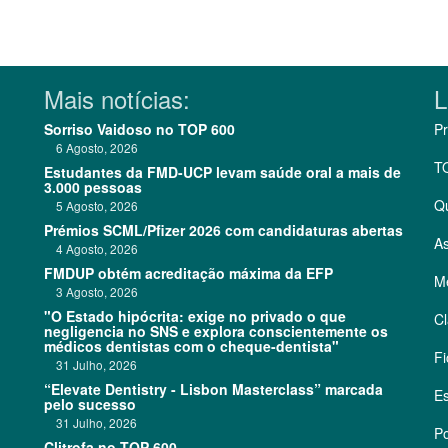
Mais notícias:
L
Sorriso Vaidoso no TOP 600
Pr
6 Agosto, 2026
T
Estudantes da FMD-UCP levam saúde oral a mais de
3.000 pessoas
Q
5 Agosto, 2026
Prémios SCML/Pfizer 2026 com candidaturas abertas
As
4 Agosto, 2026
FMDUP obtém acreditação máxima da EFP
Me
3 Agosto, 2026
"O Estado hipócrita: exige no privado o que
Cl
negligencia no SNS e explora conscientemente os
médicos dentistas com o cheque-dentista"
Fi
31 Julho, 2026
“Elevate Dentistry - Lisbon Masterclass” marcada
Es
pelo sucesso
31 Julho, 2026
Po
Clitrofa no TOP 600