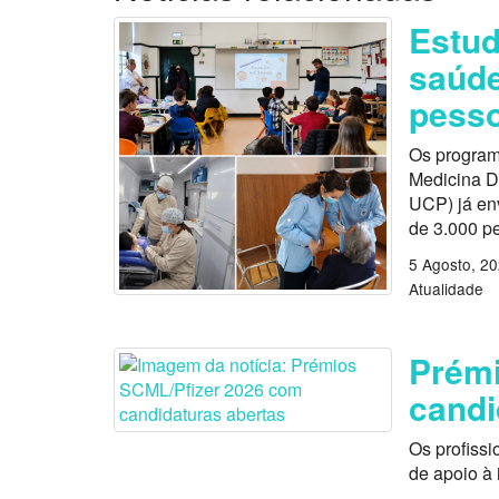
Estu
saúde
pess
Os program
Medicina D
UCP) já en
de 3.000 p
5 Agosto, 2
Atualidade
Prémi
candi
Os profissi
de apoio à