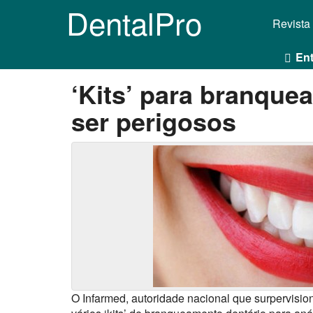
DentalPro
Revista
Ent
‘Kits’ para branqu
ser perigosos
O Infarmed, autoridade nacional que surpervision