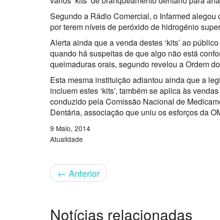
vários ‘kits’ de branqueamento dentário para anál
Segundo a Rádio Comercial, o Infarmed alegou q
por terem níveis de peróxido de hidrogénio superi
Alerta ainda que a venda destes ‘kits’ ao públic
quando há suspeitas de que algo não está confo
queimaduras orais, segundo revelou a Ordem do
Esta mesma instituição adiantou ainda que a leg
incluem estes ‘kits’, também se aplica às vendas 
conduzido pela Comissão Nacional de Medicame
Dentária, associação que uniu os esforços da O
9 Maio, 2014
Atualidade
←
Anterior
Notícias relacionadas