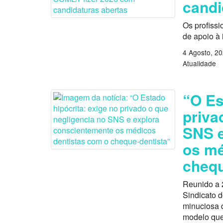
candi
Os profissi
de apoio à
4 Agosto, 2
Atualidade
“O Es
priva
SNS e
os mé
chequ
Reunido a 
Sindicato 
minuciosa d
modelo que