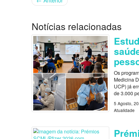
←
Anterior
Notícias relacionadas
Estu
saúde
pess
Os program
Medicina D
UCP) já en
de 3.000 p
5 Agosto, 2
Atualidade
Prémi