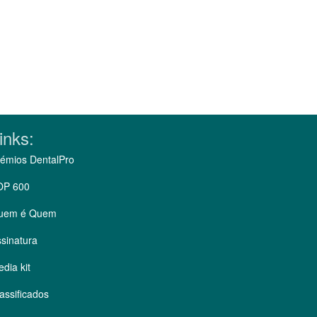
inks:
émios DentalPro
OP 600
uem é Quem
sinatura
dia kit
assificados